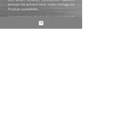
können Sie anhand einer realen Vorlage Ihr
Produkt auswählen.
Sicherheitsgläser finden bei uns im Bereich
von Überdachungen und
Brüstungsverglasungen Anwendung. Wir
beraten Sie gerne welche Verglasung für Ihr
Vorhaben das konstruktiv richtige Produkt
ist.
Datenblatt
Informationen Sicherheitsglas.pdf
Verwendungsbereiche
=> Türen & Fenster
=> Vordächer & Überdachungen
=> Geländerfüllungen
Externe Links
=> Wikipedia Sicherheitsglas
=> Baunetzwissen.de - Glas
=> Wikipedia Flachglas