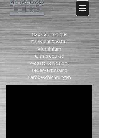
Baustahl S235JR
Edelstahl Rostfrei
Aluminium
Glasprodukte
Was ist Korrosion?
Feuerverzinkung
Farbbeschichtungen